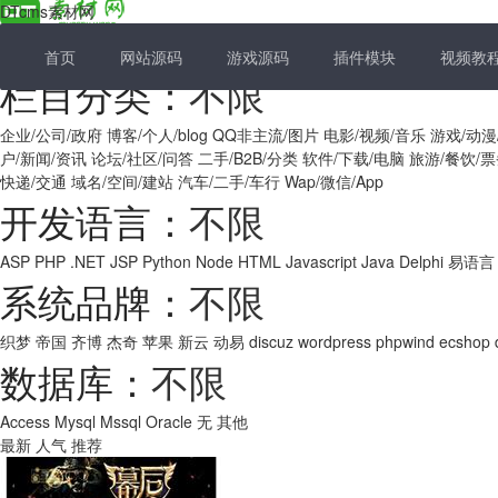
DTcms素材网
首页
网站源码
游戏源码
插件模块
视频教
栏目分类：
不限
企业/公司/政府
博客/个人/blog
QQ非主流/图片
电影/视频/音乐
游戏/动漫
户/新闻/资讯
论坛/社区/问答
二手/B2B/分类
软件/下载/电脑
旅游/餐饮/
快递/交通
域名/空间/建站
汽车/二手/车行
Wap/微信/App
开发语言：
不限
ASP
PHP
.NET
JSP
Python
Node
HTML
Javascript
Java
Delphi
易语言
系统品牌：
不限
织梦
帝国
齐博
杰奇
苹果
新云
动易
discuz
wordpress
phpwind
ecshop
数据库：
不限
Access
Mysql
Mssql
Oracle
无
其他
最新
人气
推荐