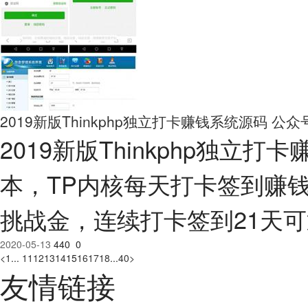
2019新版Thinkphp独立打卡赚钱系统源码 公
2019新版Thinkphp独立
本，TP内核每天打卡签到赚
挑战金，连续打卡签到21天
2020-05-13
440
0
<
1
...
11
12
13
14
15
16
17
18
...
40
>
友情链接