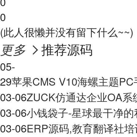
0
0
(此人很懒并没有留下什么~~)
推荐源码
更多

05-
29
苹果CMS V10海螺主题
03-06
ZUCK仿通达企业OA系
03-06
小钱袋子-星球最干净的
03-06
ERP源码,教育翻译社