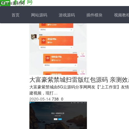
DTcms素材网
首页
网站源码
游戏源码
插件模块
视频教
大富豪紫禁城扫雷版红包源码 亲测效
大富豪紫禁城由5G云源码分享网网友【*上工作室】友
建视频，现打…
2020-05-14
738
0