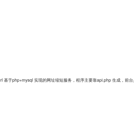
Myurl 基于php+mysql 实现的网址缩短服务，程序主要靠api.php