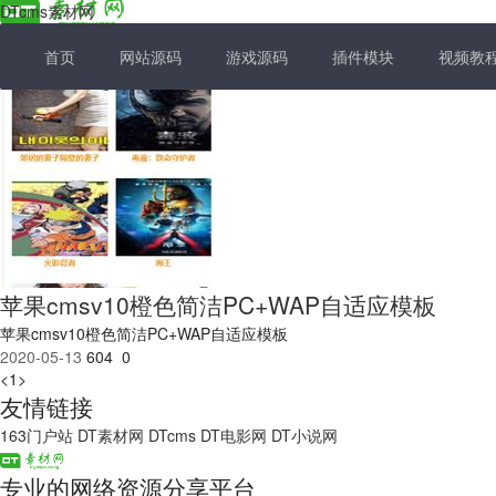
DTcms素材网
首页
网站源码
游戏源码
插件模块
视频教
苹果cmsv10橙色简洁PC+WAP自适应模板
苹果cmsv10橙色简洁PC+WAP自适应模板
2020-05-13
604
0
<
1
>
友情链接
163门户站
DT素材网
DTcms
DT电影网
DT小说网
专业的网络资源分享平台