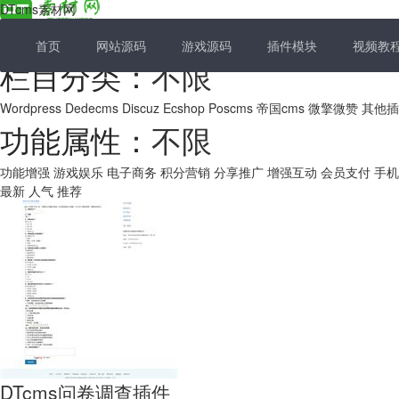
DTcms素材网
首页
网站源码
游戏源码
插件模块
视频教
栏目分类：
不限
Wordpress
Dedecms
Discuz
Ecshop
Poscms
帝国cms
微擎微赞
其他插
功能属性：
不限
功能增强
游戏娱乐
电子商务
积分营销
分享推广
增强互动
会员支付
手机
最新
人气
推荐
DTcms问卷调查插件