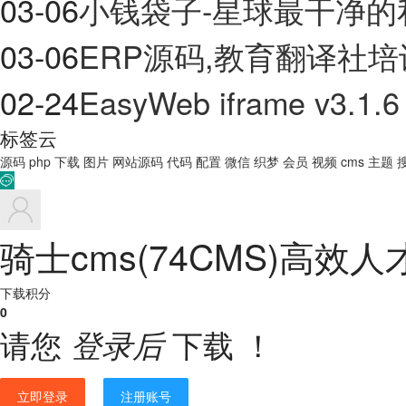
03-06
小钱袋子-星球最干净的
03-06
ERP源码,教育翻译社
02-24
EasyWeb iframe v3.1.6
标签云
源码
php
下载
图片
网站源码
代码
配置
微信
织梦
会员
视频
cms
主题

骑士cms(74CMS)高效人才
下载积分
0
请您
下载 ！
登录后
立即登录
注册账号