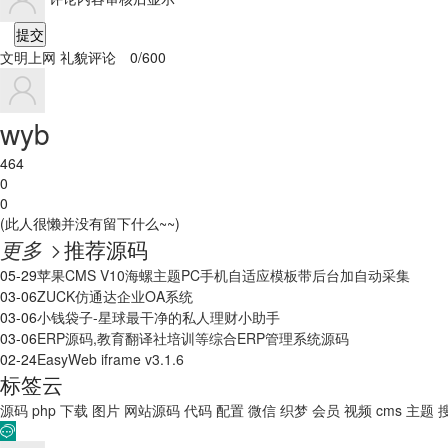
提交
文明上网 礼貌评论
0/600
wyb
464
0
0
(此人很懒并没有留下什么~~)
更多
推荐源码

05-29
苹果CMS V10海螺主题PC手机自适应模板带后台加自动采集
03-06
ZUCK仿通达企业OA系统
03-06
小钱袋子-星球最干净的私人理财小助手
03-06
ERP源码,教育翻译社培训等综合ERP管理系统源码
02-24
EasyWeb iframe v3.1.6
标签云
源码
php
下载
图片
网站源码
代码
配置
微信
织梦
会员
视频
cms
主题
