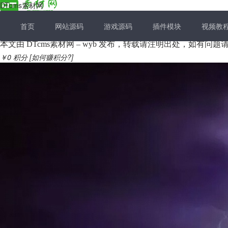
DTcms素材网
首页
网站源码
游戏源码
插件模块
视频教
本文由 DTcms素材网 – wyb 发布，转载请注明出处，如有问
￥0
积分
[如何赚积分?]