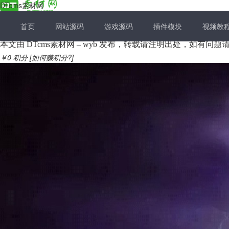
DTcms素材网
首页
网站源码
游戏源码
插件模块
视频教
本文由 DTcms素材网 – wyb 发布，转载请注明出处，如有问
￥0
积分
[如何赚积分?]