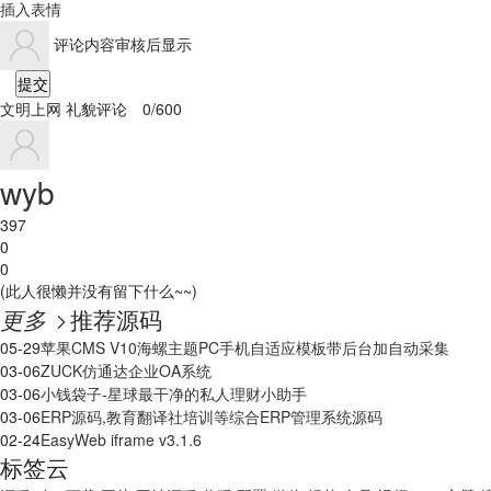
插入表情
评论内容审核后显示
提交
文明上网 礼貌评论
0/600
wyb
397
0
0
(此人很懒并没有留下什么~~)
更多
推荐源码

05-29
苹果CMS V10海螺主题PC手机自适应模板带后台加自动采集
03-06
ZUCK仿通达企业OA系统
03-06
小钱袋子-星球最干净的私人理财小助手
03-06
ERP源码,教育翻译社培训等综合ERP管理系统源码
02-24
EasyWeb iframe v3.1.6
标签云