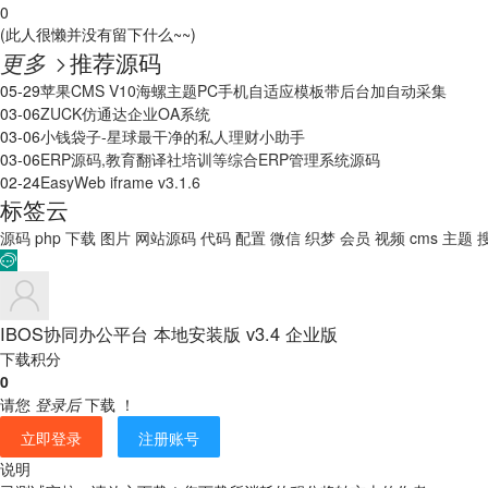
0
(此人很懒并没有留下什么~~)
更多
推荐源码

05-29
苹果CMS V10海螺主题PC手机自适应模板带后台加自动采集
03-06
ZUCK仿通达企业OA系统
03-06
小钱袋子-星球最干净的私人理财小助手
03-06
ERP源码,教育翻译社培训等综合ERP管理系统源码
02-24
EasyWeb iframe v3.1.6
标签云
源码
php
下载
图片
网站源码
代码
配置
微信
织梦
会员
视频
cms
主题

IBOS协同办公平台 本地安装版 v3.4 企业版
下载积分
0
请您
登录后
下载 ！
立即登录
注册账号
说明