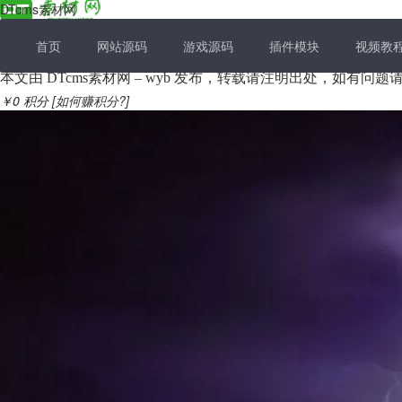
DTcms素材网
首页
网站源码
游戏源码
插件模块
视频教
本文由 DTcms素材网 – wyb 发布，转载请注明出处，如有问
￥0
积分
[如何赚积分?]