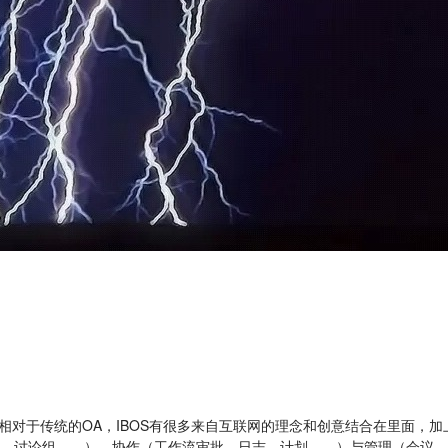
相对于传统的OA，IBOS有很多来自互联网的理念和创意结合在里面，
、讨论组……），协作（工作流审批、日志、计划……）与管理（会议、