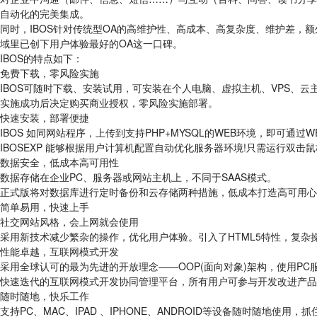
自动化的完美集成。
同时，IBOS针对传统型OA的高维护性、高成本、高复杂度、维护差
域里已创下用户体验最好的OA这一口碑。
IBOS的特点如下：
免费下载，零风险实施
IBOS可随时下载、安装试用，可安装在个人电脑、虚拟主机、VPS、云主
实施成功后决定购买商业授权，零风险实施部署。
快速安装，部署便捷
IBOS 如同网站程序，上传到支持PHP+MYSQL的WEB环境，即可通过
IBOSEXP 能够根据用户计算机配置自动优化服务器环境!只需运行双
数据安全，低成本高可用性
数据存储在企业PC、服务器或网站主机上，不同于SAAS模式。
正式版将对数据库进行定时备份和云存储两种措施，低成本打造高可用心
简单易用，快速上手
社交网站风格，会上网就会使用
采用新技术减少繁杂的操作，优化用户体验。引入了HTML5特性，复杂
性能卓越，互联网模式开发
采用全球认可的最为先进的开放理念——OOP(面向对象)架构，使用P
快速迭代的互联网模式开发协同管理平台，所有用户可参与开发改进产品
随时随地，快乐工作
支持PC、MAC、IPAD 、IPHONE、ANDROID等设备随时随地使用，