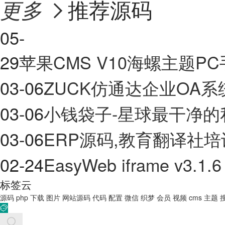
推荐源码
更多

05-
29
苹果CMS V10海螺主题
03-06
ZUCK仿通达企业OA系
03-06
小钱袋子-星球最干净的
03-06
ERP源码,教育翻译社
02-24
EasyWeb iframe v3.1.6
标签云
源码
php
下载
图片
网站源码
代码
配置
微信
织梦
会员
视频
cms
主题
