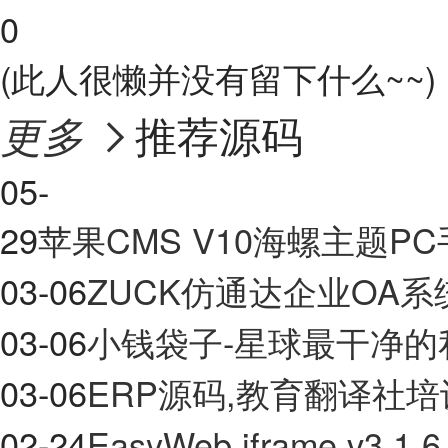
0
(此人很懒并没有留下什么~~)
推荐源码
更多

05-
29
苹果CMS V10海螺主题
03-06
ZUCK仿通达企业OA系
03-06
小钱袋子-星球最干净的
03-06
ERP源码,教育翻译社
02-24
EasyWeb iframe v3.1.6