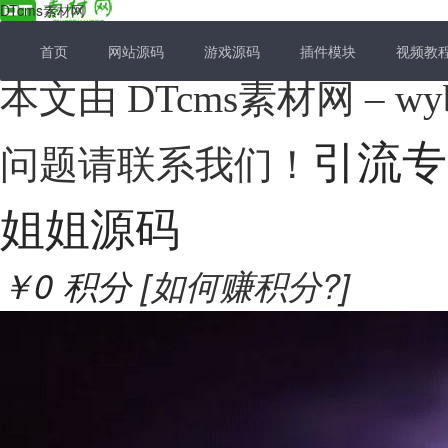
DTcms素材网
首页
网站源码
游戏源码
插件模块
视频教
本文由 DTcms素材网 –
引流专
问题请联系我们！
姐姐源码
￥0
积分
[如何赚积分?]