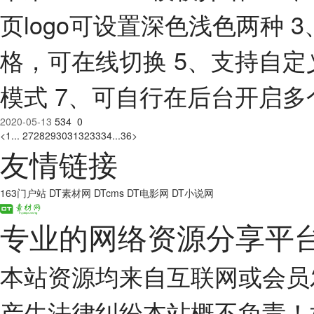
页logo可设置深色浅色两种
格，可在线切换 5、支持自定
模式 7、可自行在后台开启多
2020-05-13
534
0
<
1
...
27
28
29
30
31
32
33
34
...
36
>
友情链接
163门户站
DT素材网
DTcms
DT电影网
DT小说网
专业的网络资源分享平
本站资源均来自互联网或会员
产生法律纠纷本站概不负责！