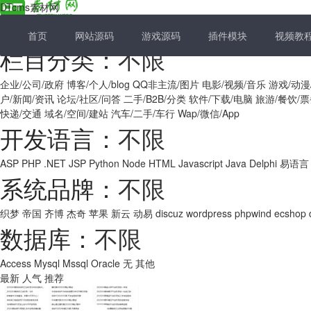
DTcms素材网
首页
网站源码
游戏源码
插件模块
视频教
栏目分类：
不限
企业/公司/政府
博客/个人/blog
QQ非主流/图片
电影/视频/音乐
游戏/动漫
户/新闻/资讯
论坛/社区/问答
二手/B2B/分类
软件/下载/电脑
旅游/餐饮/
快递/交通
域名/空间/建站
汽车/二手/车行
Wap/微信/App
开发语言：
不限
ASP
PHP
.NET
JSP
Python
Node
HTML
Javascript
Java
Delphi
易语言
系统品牌：
不限
织梦
帝国
齐博
杰奇
苹果
新云
动易
discuz
wordpress
phpwind
ecshop
数据库：
不限
Access
Mysql
Mssql
Oracle
无
其他
最新
人气
推荐